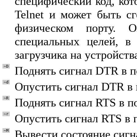
специфический код, кот
Telnet и может быть сг
физическом порту. О
специальных целей, в
загрузчика на устройств
~D
Поднять сигнал DTR в п
~d
Опустить сигнал DTR в 
~R
Поднять сигнал RTS в по
~r
Опустить сигнал RTS в п
Вывести состояние сигн
~M