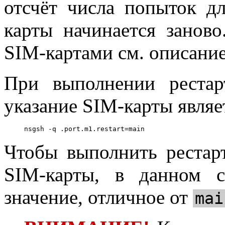
отсчёт числа попыток д
карты начинается занов
SIM-картами см. описани
При выполнении рестар
указание SIM-карты являе
nsgsh -q .port.m1.restart=main
Чтобы выполнить рестар
SIM-карты, в данном с
значение, отличное от
mai