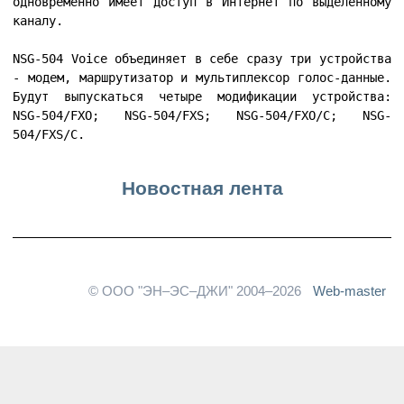
одновременно имеет доступ в Интернет по выделенному
каналу.
NSG-504 Voice объединяет в себе сразу три устройства
- модем, маршрутизатор и мультиплексор голос-данные.
Будут выпускаться четыре модификации устройства:
NSG-504/FXO; NSG-504/FXS; NSG-504/FXO/C; NSG-
504/FXS/C.
Новостная лента
© ООО "ЭН–ЭС–ДЖИ" 2004–2026
Web-master