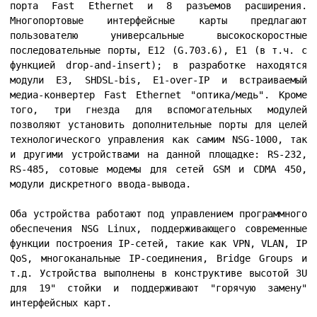
порта Fast Ethernet и 8 разъемов расширения.
Многопортовые интерфейсные карты предлагают
пользователю универсальные высокоскоростные
последовательные порты, E12 (G.703.6), E1 (в т.ч. с
функцией drop-and-insert); в разработке находятся
модули E3, SHDSL-bis, E1-over-IP и встраиваемый
медиа-конвертер Fast Ethernet "оптика/медь". Кроме
того, три гнезда для вспомогательных модулей
позволяют установить дополнительные порты для целей
технологического управления как самим NSG-1000, так
и другими устройствами на данной площадке: RS-232,
RS-485, сотовые модемы для сетей GSM и CDMA 450,
модули дискретного ввода-вывода.
Оба устройства работают под управлением программного
обеспечения NSG Linux, поддерживающего современные
функции построения IP-сетей, такие как VPN, VLAN, IP
QoS, многоканальные IP-соединения, Bridge Groups и
т.д. Устройства выполнены в конструктиве высотой 3U
для 19" стойки и поддерживают "горячую замену"
интерфейсных карт.