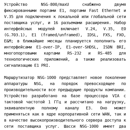
Устройство NSG-800/maxU снабжено двумя
фиксированными портами E1, портами Fast Ethernet и
V.35 для подключения к локальной или глобальной сети
поставщика услуг, и 16 разъемами расширения. Набор
интерфейсных модулей включает V.24, V.35, E0
(G.703.1), E1 (framed/unframed), IDSL, FXS, FXO,
E&M; в ближайшие месяцы планируется пополнить его
интерфейсами E1-over-IP, E1-over-SHDSL, ISDN BRI,
многопортовыми картами RS-232 и RS-485 для
технологических приложений, а также реализовать
сигнализацию E1 PRI.
Маршрутизатор NSG-1000 представляет новое поколение
аппаратуры NSG, на порядок превосходящее по
производительности все предыдущие продукты компании.
Устройство разработано на базе процессора VIA с
тактовой частотой 1 ГГц и рассчитано на нагрузку,
эквивалентную полному каналу E3. Оно может
применяться как в ядре корпоративной сети WAN, так и
в качестве высокопроизводительного сервера доступа к
сети поставщика услуг. Шасси NSG-1000 имеет два