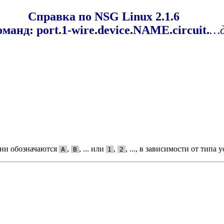
Справка по NSG Linux 2.1.6
оманд
:
port
.
1-wire
.
device
.
NAME
.
circuit
.
…д
они обозначаются
,
, ... или
,
, ..., в зависимости от тип
A
B
1
2