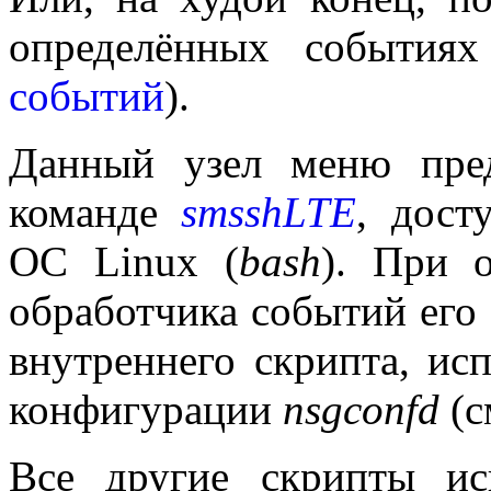
определённых события
событий
).
Данный узел меню пред
команде
smsshLTE
, дост
ОС Linux (
bash
). При 
обработчика событий его 
внутреннего скрипта, ис
конфигурации
nsgconfd
(с
Все другие скрипты ис