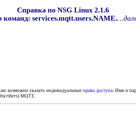
Справка по NSG Linux 2.1.6
о команд
:
services
.
mqtt
.
users
.
NAME
.
…дал
акже возможно указать индивидуальные
права доступа
. Имя и па
bscribers
) MQTT.