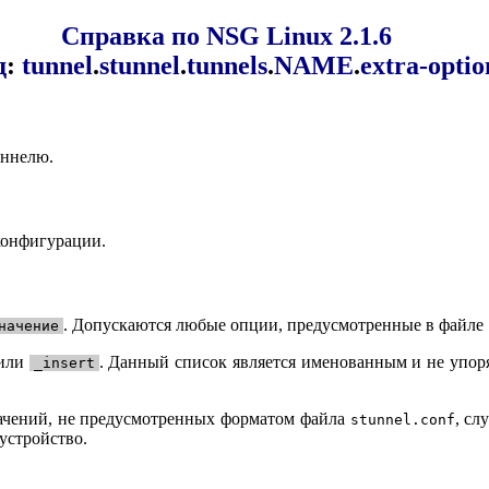
Справка по NSG Linux 2.1.6
д
:
tunnel
.
stunnel
.
tunnels
.
NAME
.
extra-optio
уннелю.
конфигурации.
. Допускаются любые опции, предусмотренные в файле
начение
или
. Данный список является именованным и не упоря
_insert
ачений, не предусмотренных форматом файла
, сл
stunnel.conf
устройство.